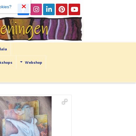
okies?
dala
kshops
Webshop