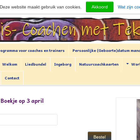
Deze website maakt gebruik van cookies.
Akkoord
Wat zijn co
rogramma voor coaches en trainers
Persoonlijke (Geboorte)datum man
Welkom
Liedbundel
Ingeborg
Natuurcoachkaarten
Wor
Contact
oekje op 3 april