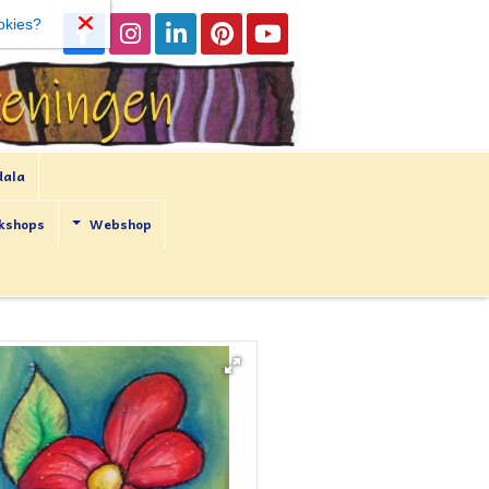
okies?
dala
kshops
Webshop